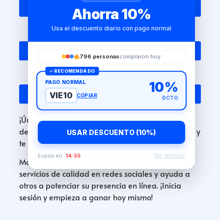
10%
Ahorra 10%
Usa el descuento diario con pago normal
Nivel Premium
20%
796 personas
compraron hoy
✓ RECOMENDADO
Nivel Golden
PAGO NORMAL
10%
30%
VIE10
COPIAR
DCTO
¡Únete a Follgramer como afiliado y gana el 20%
de comisión por cada venta! Valoramos tu apoyo y
USAR DESCUENTO (10%)
te recompensamos por cada cliente que traigas.
No gracias
Expira en:
14:54
Monetiza tu influencia, promociona nuestros
servicios de calidad en redes sociales y ayuda a
otros a potenciar su presencia en línea. ¡Inicia
sesión y empieza a ganar hoy mismo!