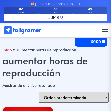
¡Jueves de Ahorro! 10% OFF
02
53
49
:
:
HORAS
MIN
SEG
JUE10
Follgramer
$
0.00
Inicio
»
aumentar horas de reproducción
aumentar horas de
reproducción
Mostrando el único resultado