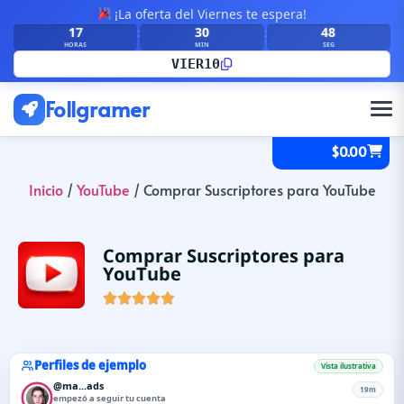
¡La oferta del Viernes te espera!
17
30
47
:
:
HORAS
MIN
SEG
VIER10
Follgramer
$
0.00
Inicio
/
YouTube
/ Comprar Suscriptores para YouTube
Comprar Suscriptores para
YouTube





Perfiles de ejemplo
Vista ilustrativa
@ca...bes
11m
empezó a seguir tu cuenta