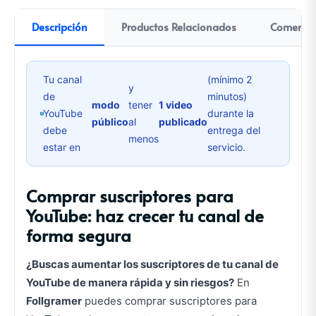
Descripción
Productos Relacionados
Comentar
Tu canal
(mínimo 2
y
de
minutos)
modo
tener
1 video
YouTube
durante la
público
al
publicado
debe
entrega del
menos
estar en
servicio.
Comprar suscriptores para
YouTube: haz crecer tu canal de
forma segura
¿Buscas aumentar los suscriptores de tu canal de
YouTube de manera rápida y sin riesgos?
En
Follgramer
puedes comprar suscriptores para