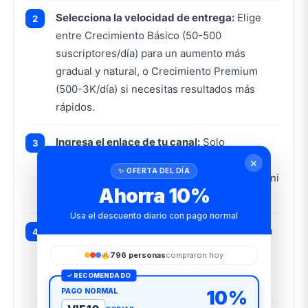
Selecciona la velocidad de entrega:
Elige
entre Crecimiento Básico (50-500
suscriptores/día) para un aumento más
gradual y natural, o Crecimiento Premium
(500-3K/día) si necesitas resultados más
rápidos.
Ingresa el enlace de tu canal:
Solo
necesitamos la URL de tu canal de YouTube.
✕
OFERTA DEL DÍA
No pedimos contraseña, acceso a tu cuenta ni
Ahorra 10%
Google Adsense.
Usa el descuento diario con pago normal
Realiza el pago seguro:
Completa tu compra
con tarjeta VISA, MasterCard u otro método
796 personas
compraron hoy
disponible. Aplica cupones de descuento si
✓ RECOMENDADO
los tienes.
PAGO NORMAL
10%