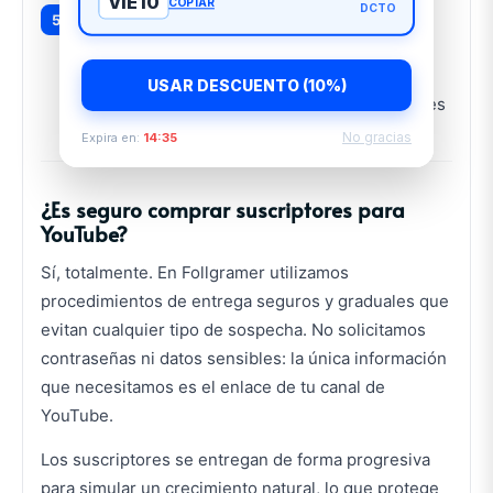
VIE10
COPIAR
DCTO
Recibe tus suscriptores:
La entrega inicia
entre 0 y 24 horas después del pago. Verás
cómo tus suscriptores aumentan de forma
USAR DESCUENTO (10%)
constante y progresiva durante los siguientes
días.
No gracias
Expira en:
14:34
¿Es seguro comprar suscriptores para
YouTube?
Sí, totalmente. En Follgramer utilizamos
procedimientos de entrega seguros y graduales que
evitan cualquier tipo de sospecha. No solicitamos
contraseñas ni datos sensibles: la única información
que necesitamos es el enlace de tu canal de
YouTube.
Los suscriptores se entregan de forma progresiva
para simular un crecimiento natural, lo que protege