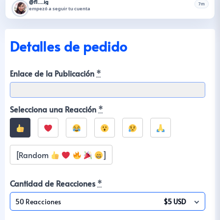
@fl....ig
7m
empezó a seguir tu cuenta
Detalles de pedido
Enlace de la Publicación
*
Selecciona una Reacción
*
[Random
]
Cantidad de Reacciones
*
50 Reacciones
$5 USD