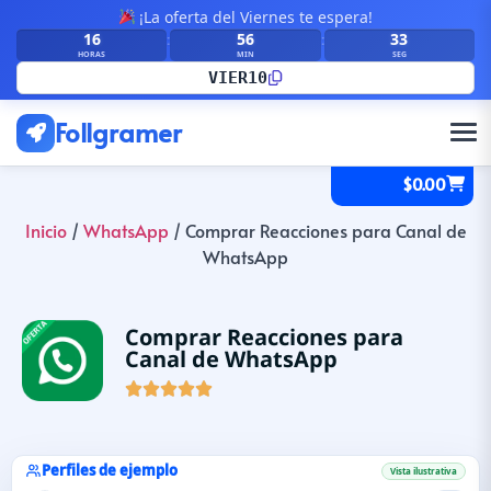
¡La oferta del Viernes te espera!
16
56
32
:
:
HORAS
MIN
SEG
VIER10
Follgramer
$
0.00
Inicio
/
WhatsApp
/ Comprar Reacciones para Canal de
WhatsApp
Comprar Reacciones para
Canal de WhatsApp





Perfiles de ejemplo
Vista ilustrativa