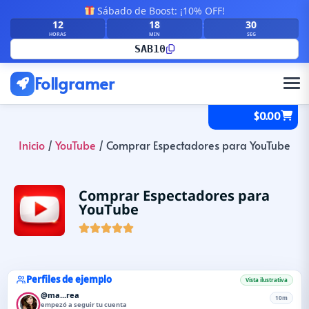
Sábado de Boost: ¡10% OFF!
12
18
28
:
:
HORAS
MIN
SEG
SAB10
Follgramer
$
0.00
Inicio
/
YouTube
/ Comprar Espectadores para YouTube
Comprar Espectadores para
YouTube





Perfiles de ejemplo
Vista ilustrativa
@ma...rea
10m
empezó a seguir tu cuenta