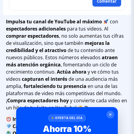
Comentar
Impulsa tu canal de YouTube al máximo
con
espectadores adicionales
para tus videos. Al
comprar espectadores
, no solo aumentas tus cifras
de visualización, sino que también
mejoras la
credibilidad y el atractivo
de tu contenido ante
nuevos públicos. Estos números elevados
atraen
más atención orgánica
, fomentando un ciclo de
crecimiento continuo.
Actúa ahora
y ve cómo tus
videos
capturan el interés
de una audiencia más
amplia,
fortaleciendo tu presencia
en una de las
plataformas de video más competitivas del mundo.
¡
Compra espectadores hoy
y convierte cada video en
un hito de tu éxito en YouTube!
✕
Inicio:
0 – 20 Minutos
OFERTA DEL DÍA
Calidad:
Espectadores Reales
Ahorra 10%
Origen:
Todos los Países