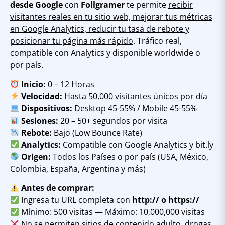
desde Google
con
Follgramer
te permite
recibir
visitantes reales en tu sitio web, mejorar tus métricas
en Google Analytics, reducir tu tasa de rebote y
posicionar tu página más rápido
. Tráfico real,
compatible con Analytics y disponible worldwide o
por país.
Inicio:
0 – 12 Horas
Velocidad:
Hasta 50,000 visitantes únicos por día
Dispositivos:
Desktop 45-55% / Mobile 45-55%
Sesiones:
20 – 50+ segundos por visita
Rebote:
Bajo (Low Bounce Rate)
Analytics:
Compatible con Google Analytics y bit.ly
Origen:
Todos los Países o por país (USA, México,
Colombia, España, Argentina y más)
Antes de comprar:
Ingresa tu URL completa con
http:// o https://
Mínimo: 500 visitas — Máximo: 10,000,000 visitas
No se permiten sitios de contenido adulto, drogas