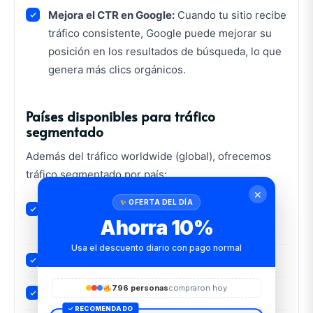
Mejora el CTR en Google:
Cuando tu sitio recibe
tráfico consistente, Google puede mejorar su
posición en los resultados de búsqueda, lo que
genera más clics orgánicos.
Países disponibles para tráfico
segmentado
Además del tráfico worldwide (global), ofrecemos
tráfico segmentado por país:
✕
OFERTA DEL DÍA
Américas:
USA, México, Colombia, Argentina,
Ahorra 10%
Brasil, Chile, Perú, Canadá
Usa el descuento diario con pago normal
Europa:
España, UK, Francia, South Africa
796 personas
compraron hoy
Asia:
Japón, Corea del Sur, Tailandia
✓ RECOMENDADO