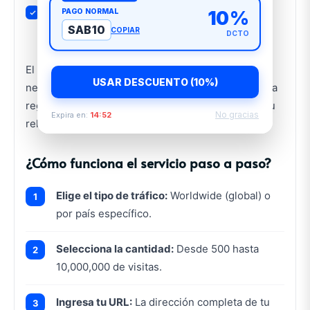
PAGO NORMAL
Otros:
Egipto y más países disponibles bajo
10%
SAB10
consulta
COPIAR
DCTO
El tráfico segmentado por país es ideal para
USAR DESCUENTO (10%)
negocios locales, tiendas online que operan en una
región específica o sitios que necesitan mejorar su
No gracias
Expira en:
14:51
relevancia geográfica en Google.
¿Cómo funciona el servicio paso a paso?
Elige el tipo de tráfico:
Worldwide (global) o
por país específico.
Selecciona la cantidad:
Desde 500 hasta
10,000,000 de visitas.
Ingresa tu URL:
La dirección completa de tu