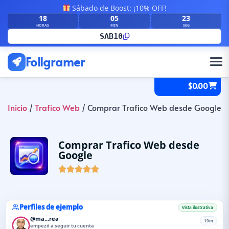
Sábado de Boost: ¡10% OFF!
18
05
22
:
:
HORAS
MIN
SEG
SAB10
Follgramer
$
0.00
Inicio
/
Trafico Web
/ Comprar Trafico Web desde Google
Comprar Trafico Web desde
Google





Perfiles de ejemplo
Vista ilustrativa
@ma...rea
19m
empezó a seguir tu cuenta