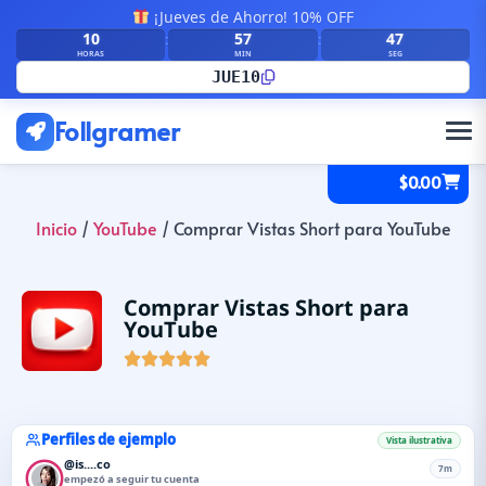
¡Jueves de Ahorro! 10% OFF
10
57
46
:
:
HORAS
MIN
SEG
JUE10
Follgramer
$
0.00
Inicio
/
YouTube
/ Comprar Vistas Short para YouTube
Comprar Vistas Short para
YouTube





Perfiles de ejemplo
Vista ilustrativa
@is....co
7m
empezó a seguir tu cuenta