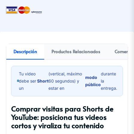
Descripción
Productos Relacionados
Comentar
Tu video
(vertical, máximo
durante
modo
debe ser
Short
60 segundos) y
la
público
un
estar en
entrega.
Comprar visitas para Shorts de
YouTube: posiciona tus videos
cortos y viraliza tu contenido