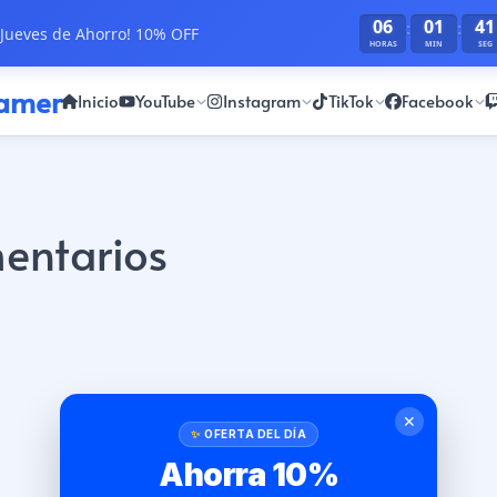
06
01
40
:
:
Jueves de Ahorro! 10% OFF
HORAS
MIN
SEG
ramer
Inicio
YouTube
Instagram
TikTok
Facebook
entarios
✕
OFERTA DEL DÍA
Ahorra 10%