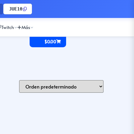
JUE10
Twitch
Más
$
0.00