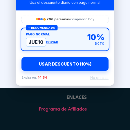
Usa el descuento diario con pago normal
796 personas
compraron hoy
✓ RECOMENDADO
PAGO NORMAL
10%
JUE10
COPIAR
DCTO
USAR DESCUENTO (10%)
No gracias
Expira en:
14:54
ENLACES
Programa de Afiliados