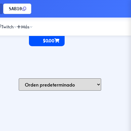
SAB10
Twitch
Más
$
0.00