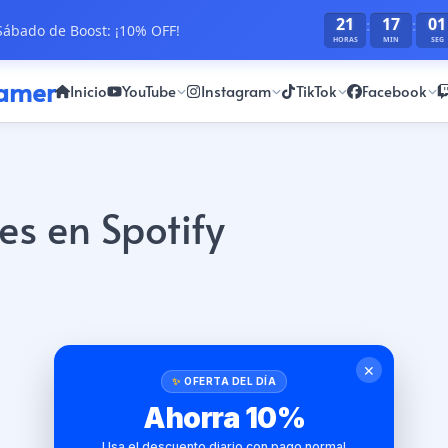
21
17
01
:
:
ábado de Boost: ¡10% OFF!
HORAS
MIN
SEG
ramer
Inicio
YouTube
Instagram
TikTok
Facebook
s en Spotify
✕
OFERTA DEL DÍA
Ahorra 10%
Usa el descuento diario con pago normal