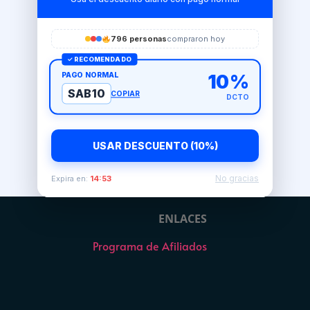
796 personas
compraron hoy
✓ RECOMENDADO
PAGO NORMAL
10%
SAB10
COPIAR
DCTO
USAR DESCUENTO (10%)
No gracias
Expira en:
14:53
ENLACES
Programa de Afiliados