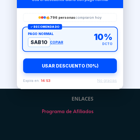
796 personas
compraron hoy
✓ RECOMENDADO
PAGO NORMAL
10%
SAB10
COPIAR
DCTO
USAR DESCUENTO (10%)
No gracias
Expira en:
14:52
ENLACES
Programa de Afiliados