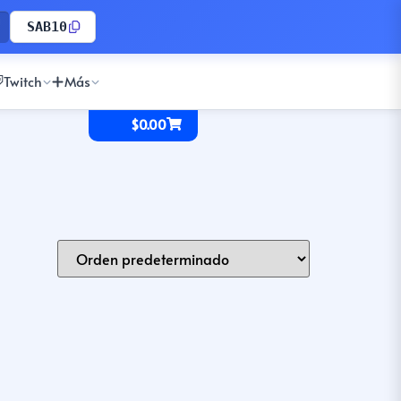
SAB10
Twitch
Más
$
0.00