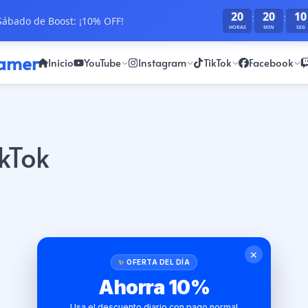
20
20
10
:
:
ábado de Boost: ¡10% OFF!
HORAS
MIN
SEG
ramer
Inicio
YouTube
Instagram
TikTok
Facebook
kTok
✕
OFERTA DEL DÍA
Ahorra 10%
Usa el descuento diario con pago normal