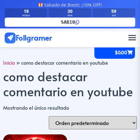
Sábado de Boost: ¡10% OFF!
18
30
59
:
:
HORAS
MIN
SEG
SAB10
Follgramer
$
0.00
Inicio
»
como destacar comentario en youtube
como destacar
comentario en youtube
Mostrando el único resultado