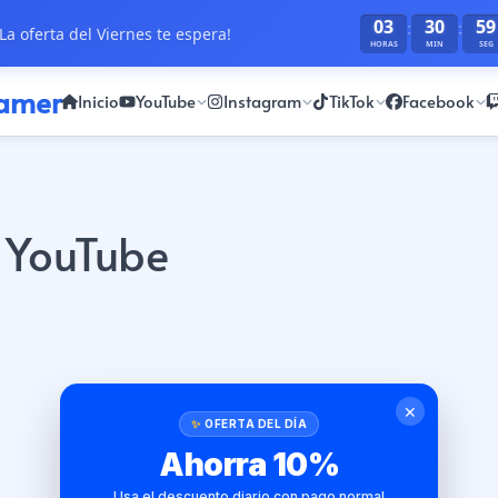
03
30
59
:
:
La oferta del Viernes te espera!
HORAS
MIN
SEG
ramer
Inicio
YouTube
Instagram
TikTok
Facebook
 YouTube
✕
OFERTA DEL DÍA
Ahorra 10%
Usa el descuento diario con pago normal