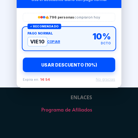
796 personas
compraron hoy
✓ RECOMENDADO
PAGO NORMAL
10%
VIE10
COPIAR
DCTO
USAR DESCUENTO (10%)
No gracias
Expira en:
14:54
ENLACES
Programa de Afiliados