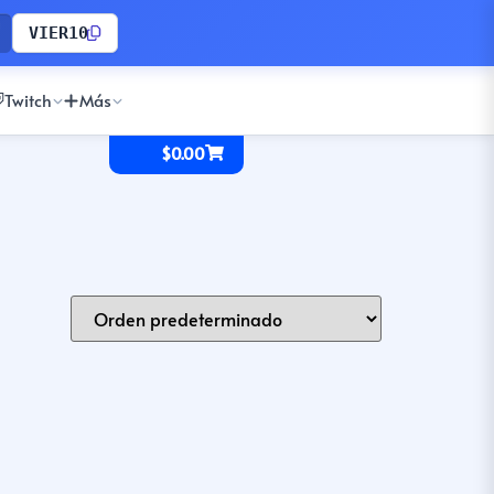
VIER10
Twitch
Más
$
0.00