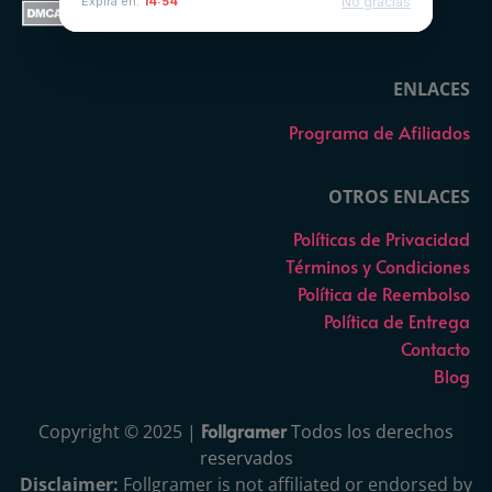
No gracias
Expira en:
14:54
ENLACES
Programa de Afiliados
OTROS ENLACES
Políticas de Privacidad
Términos y Condiciones
Política de Reembolso
Política de Entrega
Contacto
Blog
Follgramer
Copyright © 2025 |
Todos los derechos
reservados
Disclaimer:
Follgramer is not affiliated or endorsed by