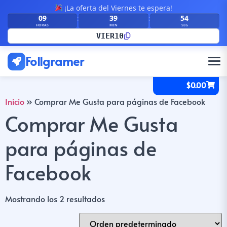
¡La oferta del Viernes te espera!
09
39
54
:
:
HORAS
MIN
SEG
VIER10
Follgramer
$
0.00
Inicio
»
Comprar Me Gusta para páginas de Facebook
Comprar Me Gusta
para páginas de
Facebook
Mostrando los 2 resultados