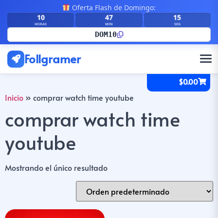
Oferta Flash de Domingo:
10
47
15
:
:
HORAS
MIN
SEG
DOM10
Follgramer
$
0.00
Inicio
»
comprar watch time youtube
comprar watch time
youtube
Mostrando el único resultado