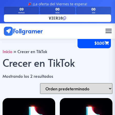
¡La oferta del Viernes te espera!
08
59
59
:
:
HORAS
MIN
SEG
VIER10
Follgramer
$
0.00
Inicio
»
Crecer en TikTok
Crecer en TikTok
Mostrando los 2 resultados