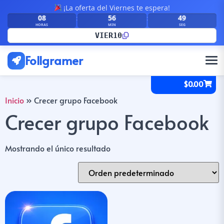
¡La oferta del Viernes te espera!
08
56
49
:
:
HORAS
MIN
SEG
VIER10
Follgramer
$
0.00
Inicio
»
Crecer grupo Facebook
Crecer grupo Facebook
Mostrando el único resultado