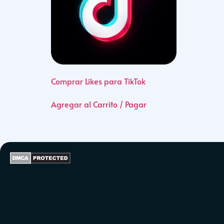
Comprar Likes para TikTok
Agregar al Carrito / Pagar