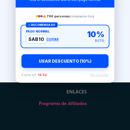
796 personas
compraron hoy
✓ RECOMENDADO
PAGO NORMAL
10%
SAB10
COPIAR
DCTO
USAR DESCUENTO (10%)
No gracias
Expira en:
14:51
ENLACES
Programa de Afiliados