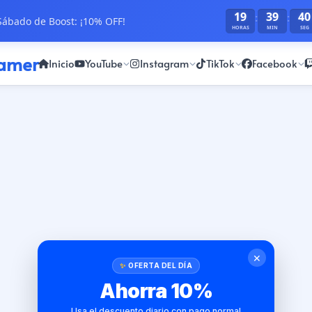
19
39
40
:
:
ábado de Boost: ¡10% OFF!
HORAS
MIN
SEG
ramer
Inicio
YouTube
Instagram
TikTok
Facebook
✕
OFERTA DEL DÍA
Ahorra 10%
Usa el descuento diario con pago normal