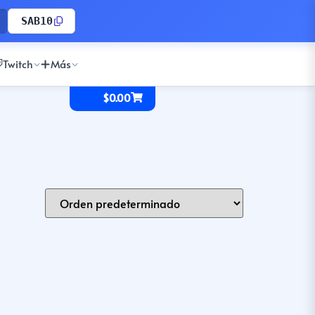
SAB10
Twitch
Más
$
0.00