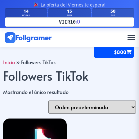
¡La oferta del Viernes te espera!
14
15
50
:
:
HORAS
MIN
SEG
VIER10
Follgramer
$
0.00
Inicio
»
Followers TikTok
Followers TikTok
Mostrando el único resultado