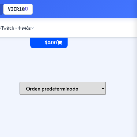
VIER10
Twitch
Más
$
0.00