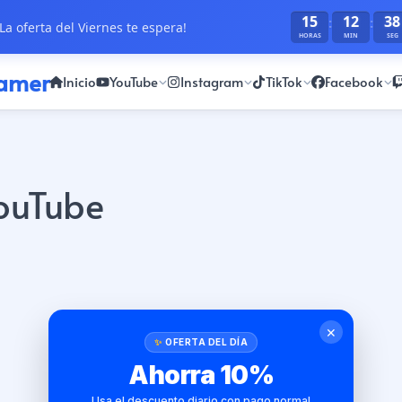
15
12
38
:
:
La oferta del Viernes te espera!
HORAS
MIN
SEG
ramer
Inicio
YouTube
Instagram
TikTok
Facebook
YouTube
✕
OFERTA DEL DÍA
Ahorra 10%
Usa el descuento diario con pago normal