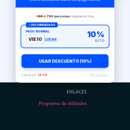
796 personas
compraron hoy
✓ RECOMENDADO
PAGO NORMAL
10%
VIE10
COPIAR
DCTO
USAR DESCUENTO (10%)
No gracias
Expira en:
14:54
ENLACES
Programa de Afiliados