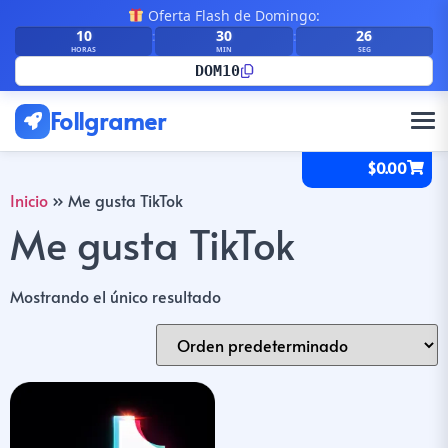
Oferta Flash de Domingo:
10
30
26
:
:
HORAS
MIN
SEG
DOM10
Follgramer
$
0.00
Inicio
»
Me gusta TikTok
Me gusta TikTok
Mostrando el único resultado