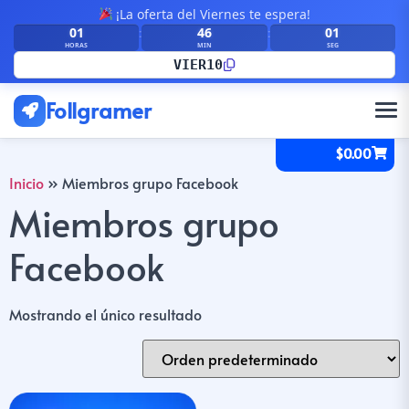
¡La oferta del Viernes te espera!
01
46
01
:
:
HORAS
MIN
SEG
VIER10
Follgramer
$
0.00
Inicio
»
Miembros grupo Facebook
Miembros grupo
Facebook
Mostrando el único resultado