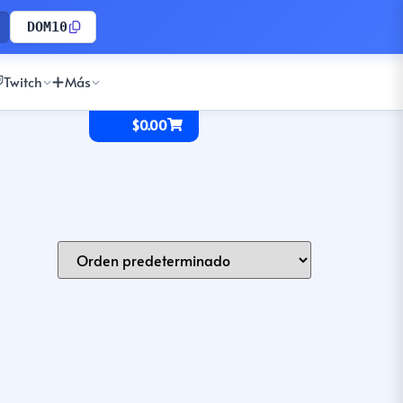
DOM10
Twitch
Más
$
0.00