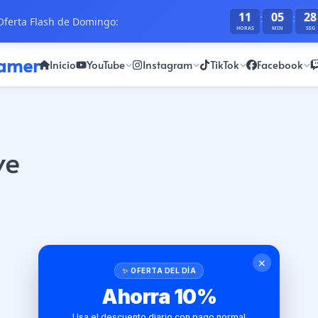
11
05
28
:
:
ferta Flash de Domingo:
HORAS
MIN
SEG
ramer
Inicio
YouTube
Instagram
TikTok
Facebook
ve
✕
OFERTA DEL DÍA
Ahorra 10%
Usa el descuento diario con pago normal