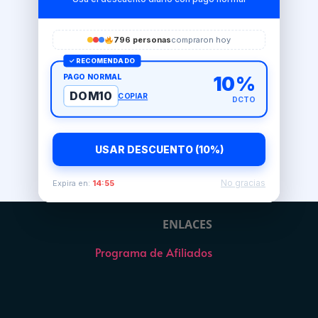
796 personas
compraron hoy
✓ RECOMENDADO
PAGO NORMAL
10%
DOM10
COPIAR
DCTO
USAR DESCUENTO (10%)
No gracias
Expira en:
14:54
ENLACES
Programa de Afiliados