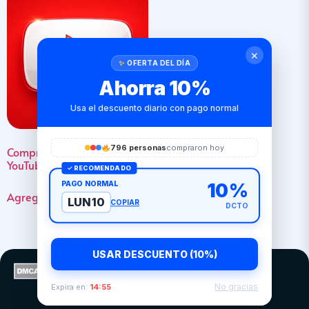
✕
OFERTA DEL DÍA
Ahorra 10%
Usa el descuento diario con pago normal
796 personas
compraron hoy
Comprar Vistas Short para
YouTube
✓ RECOMENDADO
PAGO NORMAL
10%
Agregar al Carrito / Pagar
LUN10
COPIAR
DCTO
USAR DESCUENTO (10%)
No gracias
Expira en:
14:55