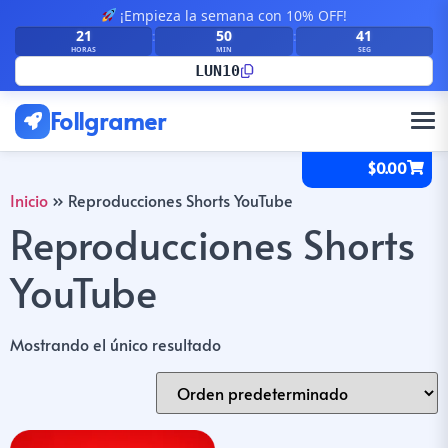
¡Empieza la semana con 10% OFF!
21
50
41
:
:
HORAS
MIN
SEG
LUN10
Follgramer
$
0.00
Inicio
»
Reproducciones Shorts YouTube
Reproducciones Shorts
YouTube
Mostrando el único resultado