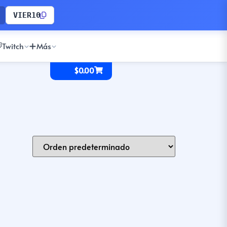
VIER10
Twitch
Más
$
0.00