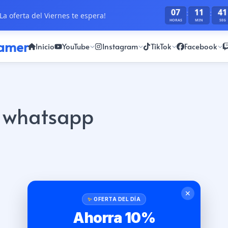
07
11
41
:
:
La oferta del Viernes te espera!
HORAS
MIN
SEG
ramer
Inicio
YouTube
Instagram
TikTok
Facebook
s whatsapp
✕
OFERTA DEL DÍA
Ahorra 10%