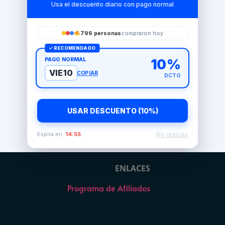
Usa el descuento diario con pago normal
796 personas
compraron hoy
✓ RECOMENDADO
PAGO NORMAL
10%
VIE10
COPIAR
DCTO
USAR DESCUENTO (10%)
No gracias
Expira en:
14:54
ENLACES
Programa de Afiliados