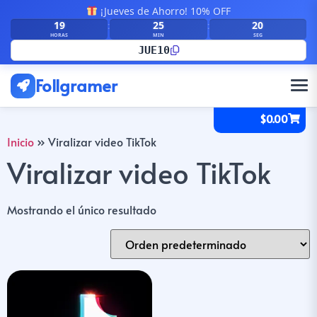
¡Jueves de Ahorro! 10% OFF
19
25
20
:
:
HORAS
MIN
SEG
JUE10
Follgramer
$
0.00
Inicio
»
Viralizar video TikTok
Viralizar video TikTok
Mostrando el único resultado