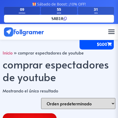
Sábado de Boost: ¡10% OFF!
09
55
31
:
:
HORAS
MIN
SEG
SAB10
Follgramer
$
0.00
Inicio
»
comprar espectadores de youtube
comprar espectadores
de youtube
Mostrando el único resultado