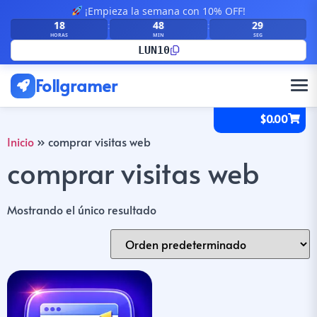
¡Empieza la semana con 10% OFF!
18
48
29
:
:
HORAS
MIN
SEG
LUN10
Follgramer
$
0.00
Inicio
»
comprar visitas web
comprar visitas web
Mostrando el único resultado