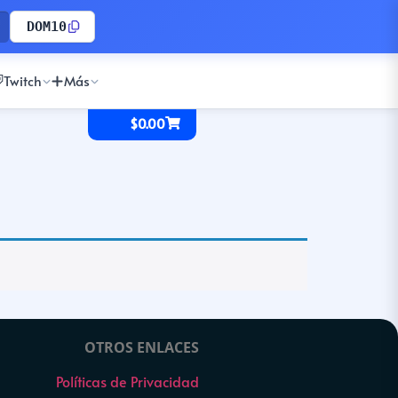
DOM10
Twitch
Más
$
0.00
OTROS ENLACES
Políticas de Privacidad