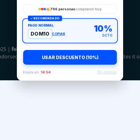
796 personas
compraron hoy
✓ RECOMENDADO
PAGO NORMAL
10%
DOM10
COPIAR
DCTO
Follgramer
025 |
Todos los derechos reservados
endorsed by any of the companies, platforms or websites it of
USAR DESCUENTO (10%)
No gracias
Expira en:
14:54