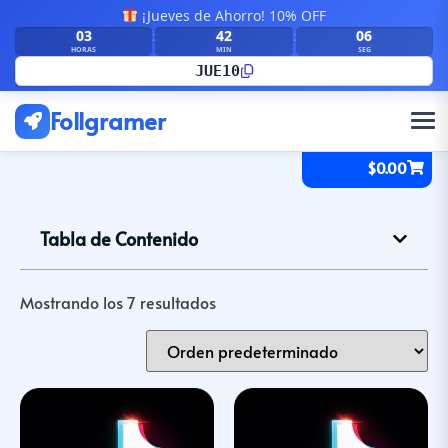
¡Jueves de Ahorro! 10% OFF
03
42
06
:
:
HORAS
MIN
SEG
JUE10
Follgramer
$
0.00
Tabla de Contenido
Mostrando los 7 resultados