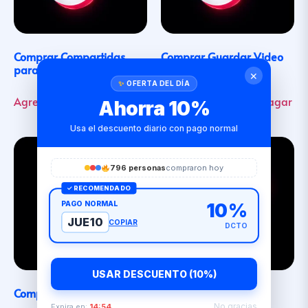
Comprar Compartidas
Comprar Guardar Video
para TikTok
para TikTok
✕
OFERTA DEL DÍA
Agregar al Carrito / Pagar
Agregar al Carrito / Pagar
Ahorra 10%
Usa el descuento diario con pago normal
796 personas
compraron hoy
✓ RECOMENDADO
PAGO NORMAL
10%
JUE10
COPIAR
DCTO
USAR DESCUENTO (10%)
Comprar Likes para TikTok
Comprar Visitas para
TikTok
No gracias
Expira en:
14:54