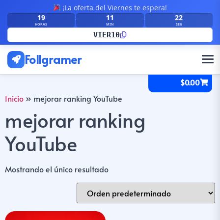
¡La oferta del Viernes te espera!
19
11
22
:
:
HORAS
MIN
SEG
VIER10
Follgramer
$
0.00
Inicio
»
mejorar ranking YouTube
mejorar ranking
YouTube
Mostrando el único resultado