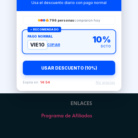
Usa el descuento diario con pago normal
796 personas
compraron hoy
✓ RECOMENDADO
PAGO NORMAL
10%
VIE10
COPIAR
DCTO
USAR DESCUENTO (10%)
No gracias
Expira en:
14:54
ENLACES
Programa de Afiliados