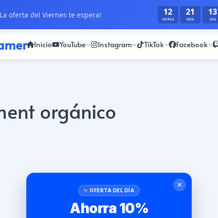
12
21
13
:
:
La oferta del Viernes te espera!
HORAS
MIN
SEG
ramer
Inicio
YouTube
Instagram
TikTok
Facebook
ent orgánico
✕
OFERTA DEL DÍA
Ahorra 10%