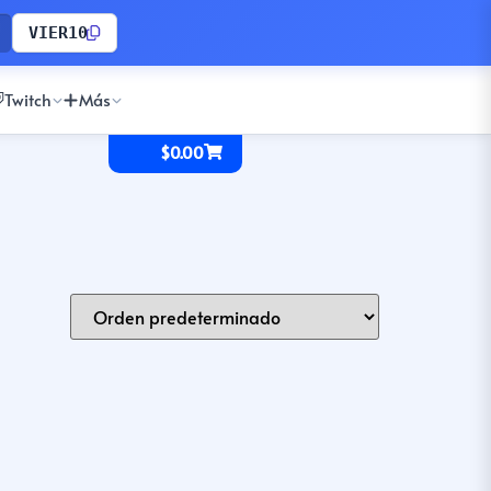
VIER10
Twitch
Más
$
0.00