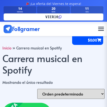
¡La oferta del Viernes te espera!
14
20
11
:
:
HORAS
MIN
SEG
VIER10
Follgramer
$
0.00
Inicio
»
Carrera musical en Spotify
Carrera musical en
Spotify
Mostrando el único resultado