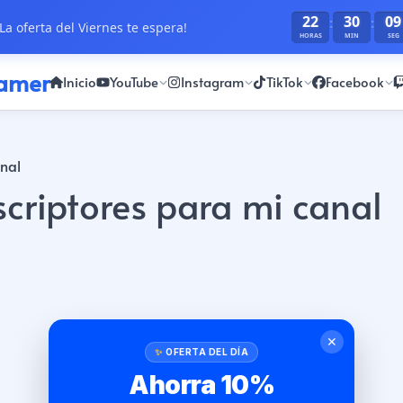
22
30
09
:
:
La oferta del Viernes te espera!
HORAS
MIN
SEG
ramer
Inicio
YouTube
Instagram
TikTok
Facebook
anal
criptores para mi canal
✕
OFERTA DEL DÍA
Ahorra 10%