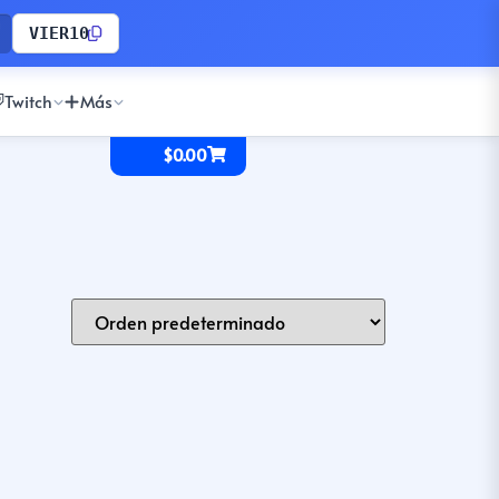
VIER10
Twitch
Más
$
0.00