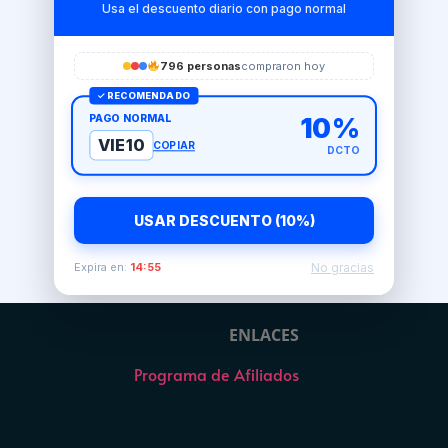
Usa el descuento diario con pago normal
796 personas
compraron hoy
✓ RECOMENDADO
PAGO NORMAL
10%
VIE10
COPIAR
DCTO
USAR DESCUENTO (10%)
No gracias
Expira en:
14:54
ENLACES
Programa de Afiliados