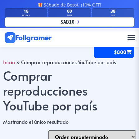
Sábado de Boost: ¡10% OFF!
18
00
38
:
:
HORAS
MIN
SEG
SAB10
Follgramer
$
0.00
Inicio
»
Comprar reproducciones YouTube por país
Comprar
reproducciones
YouTube por país
Mostrando el único resultado