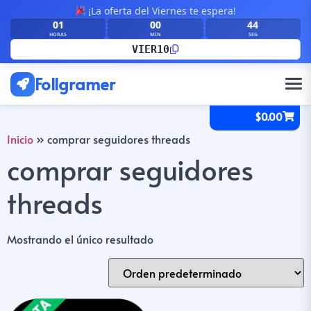
¡La oferta del Viernes te espera!
01
00
44
:
:
HORAS
MIN
SEG
VIER10
Follgramer
$
0.00
Inicio
»
comprar seguidores threads
comprar seguidores
threads
Mostrando el único resultado