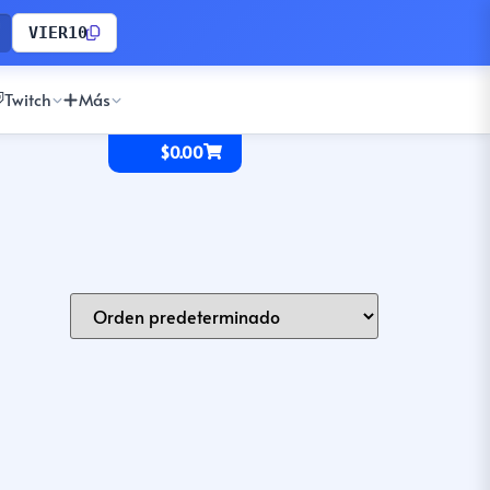
VIER10
Twitch
Más
$
0.00