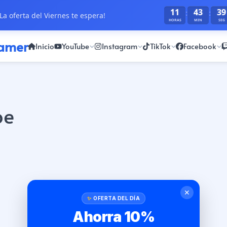
11
43
39
:
:
La oferta del Viernes te espera!
HORAS
MIN
SEG
ramer
Inicio
YouTube
Instagram
TikTok
Facebook
be
✕
OFERTA DEL DÍA
Ahorra 10%