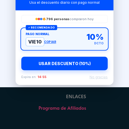
Usa el descuento diario con pago normal
796 personas
compraron hoy
✓ RECOMENDADO
PAGO NORMAL
10%
VIE10
COPIAR
DCTO
USAR DESCUENTO (10%)
No gracias
Expira en:
14:54
ENLACES
Programa de Afiliados