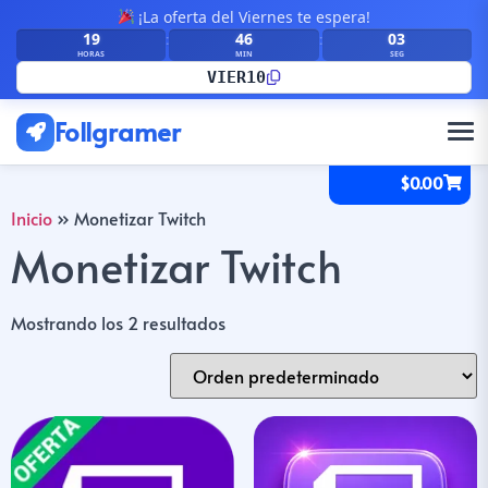
¡La oferta del Viernes te espera!
19
46
03
:
:
HORAS
MIN
SEG
VIER10
Follgramer
$
0.00
Inicio
»
Monetizar Twitch
Monetizar Twitch
Mostrando los 2 resultados