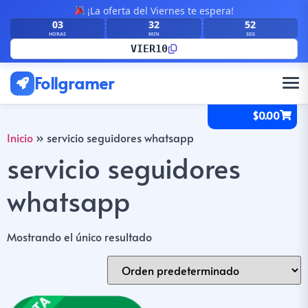
¡La oferta del Viernes te espera!
03
32
52
:
:
HORAS
MIN
SEG
VIER10
Follgramer
$
0.00
Inicio
»
servicio seguidores whatsapp
servicio seguidores
whatsapp
Mostrando el único resultado