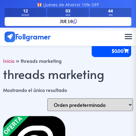
¡Jueves de Ahorro! 10% OFF
12
03
44
:
:
HORAS
MIN
SEG
JUE10
Follgramer
$
0.00
Inicio
»
threads marketing
threads marketing
Mostrando el único resultado