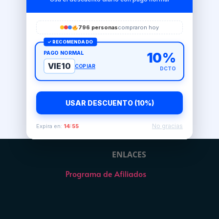
796 personas
compraron hoy
✓ RECOMENDADO
PAGO NORMAL
10%
VIE10
COPIAR
DCTO
USAR DESCUENTO (10%)
No gracias
Expira en:
14:54
ENLACES
Programa de Afiliados