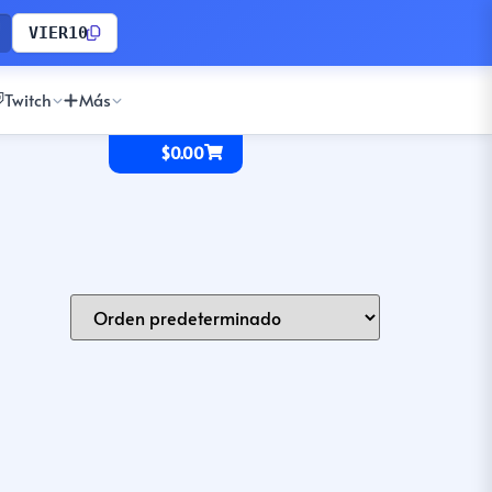
VIER10
Twitch
Más
$
0.00