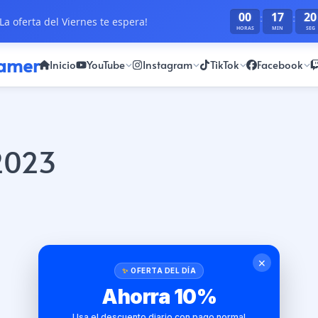
00
17
20
:
:
La oferta del Viernes te espera!
HORAS
MIN
SEG
ramer
Inicio
YouTube
Instagram
TikTok
Facebook
 2023
✕
OFERTA DEL DÍA
Ahorra 10%
Usa el descuento diario con pago normal