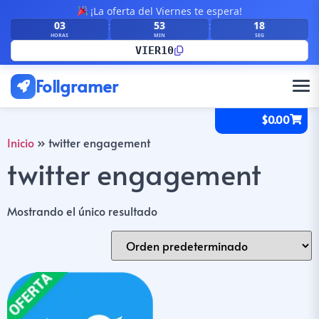
¡La oferta del Viernes te espera!
03
53
18
:
:
HORAS
MIN
SEG
VIER10
Follgramer
$
0.00
Inicio
»
twitter engagement
twitter engagement
Mostrando el único resultado