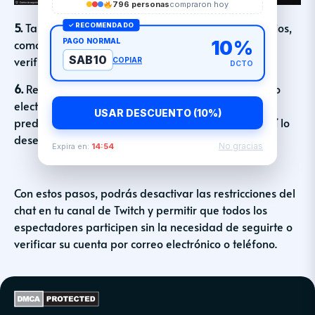
796 personas
compraron hoy
5.
También puedes optar por excluir a ciertos usuarios,
✓ RECOMENDADO
PAGO NORMAL
10%
como VIP, suscriptores y moderadores, de la
SAB10
verificación.
COPIAR
DCTO
6.
Recuerda que la verificación por teléfono o correo
electrónico estará desactivada de forma
USAR DESCUENTO (10%)
predeterminada, por lo que deberás activarla si así lo
deseas.
No gracias
Expira en:
14:54
Con estos pasos, podrás desactivar las restricciones del
chat en tu canal de Twitch y permitir que todos los
espectadores participen sin la necesidad de seguirte o
verificar su cuenta por correo electrónico o teléfono.