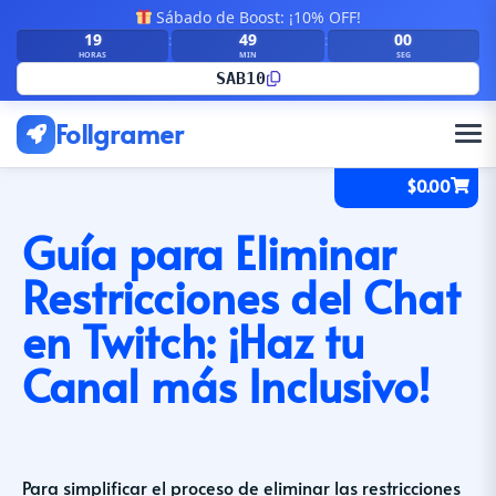
Sábado de Boost: ¡10% OFF!
19
49
00
:
:
HORAS
MIN
SEG
SAB10
Follgramer
$
0.00
Guía para Eliminar
Restricciones del Chat
en Twitch: ¡Haz tu
Canal más Inclusivo!
Para simplificar el proceso de eliminar las restricciones